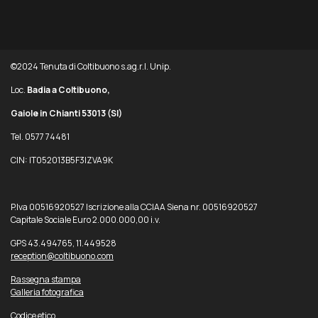
©2024 Tenuta di Coltibuono s.ag.r.l. Unip.
Loc.
Badia a Coltibuono,
Gaiole in Chianti 53013
(SI)
Tel. 0577 74481
CIN: IT052013B5F3IZVA9K
P.Iva 00516920527 Iscrizione alla CCIAA Siena nr. 00516920527
Capitale Sociale Euro 2.000.000,00 i.v.
GPS 43.494765, 11.449528
reception@coltibuono.com
Rassegna stampa
Galleria fotografica
Codice etico