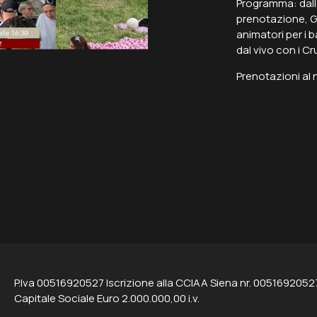
Programma: dalle
prenotazione, G
animatori per i 
dal vivo con i C
Prenotazioni al
P.Iva 00516920527 Iscrizione alla CCIAA Siena nr. 0051692052
Capitale Sociale Euro 2.000.000,00 i.v.