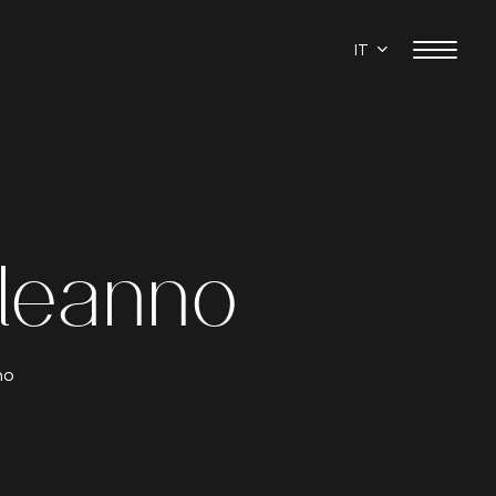
IT
leanno
no