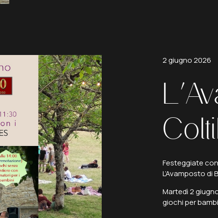
2
giugno
2026
L'A
Colt
Festeggiate con
L’Avamposto di 
Martedì 2 giugno
giochi per bambi