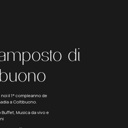
vamposto
di
ibuono
 noi il 1° compleanno de
Badia a Coltibuono.
 Buffet, Musica da vivo e
ni