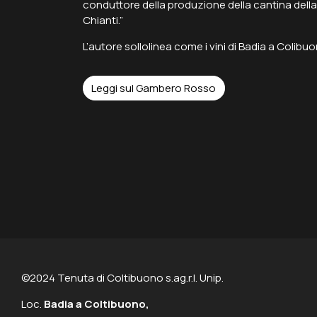
conduttore della produzione della cantina della 
Chianti
.”
L’autore sollolinea come i vini di Badia a Colib
Leggi sul Gambero Rosso
©2024 Tenuta di Coltibuono s.ag.r.l. Unip.
Loc.
Badia a Coltibuono,