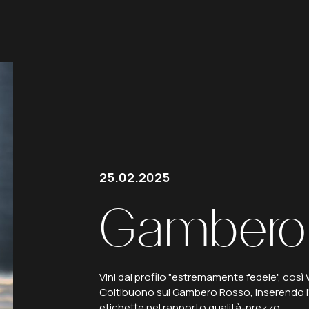
25.02.2025
Gambero
Vini dal profilo "estremamente fedele", così Wi
Coltibuono sul Gambero Rosso, inserendo l'R
etichette nel rapporto qualità-prezzo.