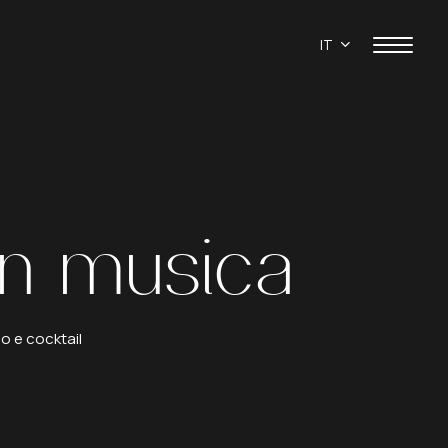
IT
in
musica
io e cocktail