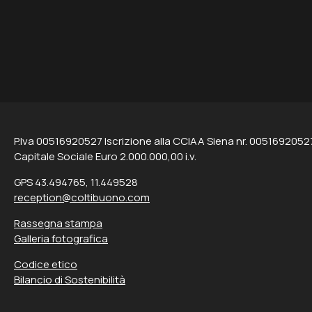
P.Iva 00516920527 Iscrizione alla CCIAA Siena nr. 0051692052
Capitale Sociale Euro 2.000.000,00 i.v.
GPS 43.494765, 11.449528
reception@coltibuono.com
Rassegna stampa
Galleria fotografica
Codice etico
Bilancio di Sostenibilità