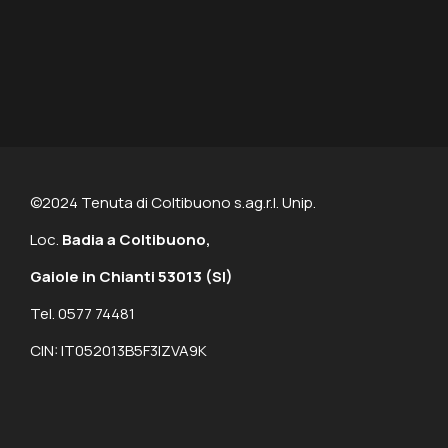
©2024 Tenuta di Coltibuono s.ag.r.l. Unip.
Loc.
Badia a Coltibuono,
Gaiole in Chianti 53013
(SI)
Tel. 0577 74481
CIN: IT052013B5F3IZVA9K