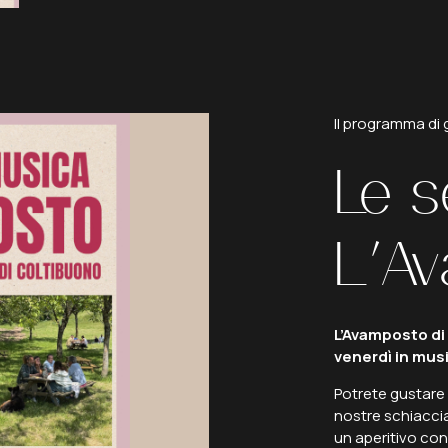
Il
programma
di
Le
s
L'A
L’Avamposto di
venerdì in mus
Potrete gustare i
nostre schiacciat
un aperitivo con 