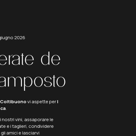
giugno
2026
erate
de
vamposto
 Coltibuono
vi aspette per
I
ica
.
 nostri vini, assaporare le
e e i taglieri, condividere
gli amici e lasciarvi