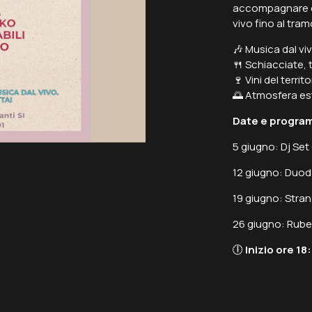
accompagnare da
vivo fino al tra
🎶 Musica dal vi
🍴 Schiacciate, t
🍷 Vini del territ
🌅 Atmosfera es
Date e progra
5 giugno: Dj Set
12 giugno: Duod
19 giugno: Stra
26 giugno: Rube
🕕
Inizio ore 18