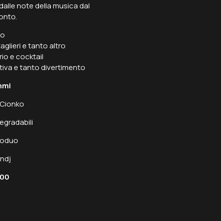
lle note della musica dal
monto.
vo
aglieri e tanto altro
orio e cocktail
tiva e tanto divertimento
mmi
 Cionko
egradabili
noduo
ndj
:00