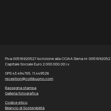
P.Iva 00516920527 Iscrizione alla CCIAA Siena nr. 0051692052
Capitale Sociale Euro 2.000.000,00 i.v.
GPS 43.494765, 11.449528
reception@coltibuono.com
Rassegna stampa
Galleria fotografica
Codice etico
Bilancio di Sostenibilità