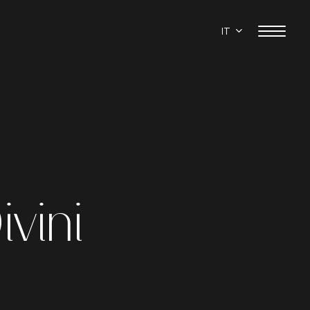
IT
ivini