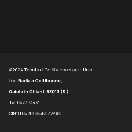
©2024 Tenuta di Coltibuono s.ag.r.l. Unip.
Loc.
Badia a Coltibuono,
Gaiole in Chianti 53013
(SI)
Tel. 0577 74481
CIN: IT052013B5F3IZVA9K