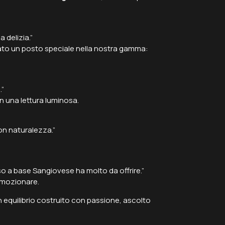
 delizia.”
stato un posto speciale nella nostra gamma:
.”
n una lettura luminosa.
con naturalezza.”
so a base Sangiovese ha molto da offrire.”
 emozionare.
un equilibrio costruito con passione, ascolto