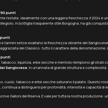
 90 punti
e l’estate, idealmente con una leggera freschezza. Il 2024 è una
iliegiolo, in bottiglia trasparente stile Borgogna, ha già conqui
 punti
i e tannini setosi esaltano la freschezza vibrante del Sangiovese
aggraziata del Classico: tutto il carattere della denominazione, i
 punti
 tabacco, liquirizia, erbe secche e mentolo riempiono gli strati 
 del Sangiovese
, in un’annata di grande struttura e complessità.
nso, cuoio, tabacco e erbe secche saturano il palato. Questo ros
, continua a distinguersi per profondità, intensità e capacità di
crive Galloni del Riserva. E vale per tutta la nostra produzione: 