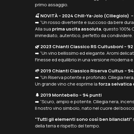
primo assaggio.
🍒 NOVITÀ – 2024 Chill-Ya-Jolo (Ciliegiolo) –
➡️
“Un rosso divertente e succoso da bere durant
Alla sua
prima uscita assoluta
, questo 100% C
immediato, autentico, perfetto da condividere.
🌿 2023 Chianti Classico RS Cultusboni – 92
➡️
“Un vino bellissimo ed elegante. Aromi delicat
Finesse ed equilibrio in una versione moderna e 
🌱 2019 Chianti Classico Riserva Cultus – 94
➡️
“Un Riserva potente e profondo. Ciliegia nera,
Un grande vino che esprime la
forza selvatica
🌲 2019 Montebello – 94 punti
➡️
“Scuro, ampio e potente. Ciliegia nera, ince
Il nostro vino simbolo, nato nel cuore del bosco
“Tutti gli elementi sono così ben bilanciati”
s
della terra e rispetto del tempo.