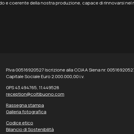
o e coerente della nostra produzione, capace di rinnovarsi nel ri
P.Iva 00516920527 Iscrizione alla CCIAA Siena nr. 0051692052
Capitale Sociale Euro 2.000.000,00 i.v.
GPS 43.494765, 11.449528
reception@coltibuono.com
Rassegna stampa
Galleria fotografica
Codice etico
Bilancio di Sostenibilità