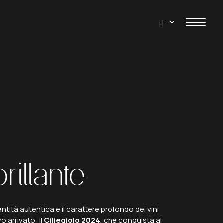
oerenza… e
IT
brillante
entità autentica e il carattere profondo dei vini
 arrivato: il
Ciliegiolo 2024
, che conquista al