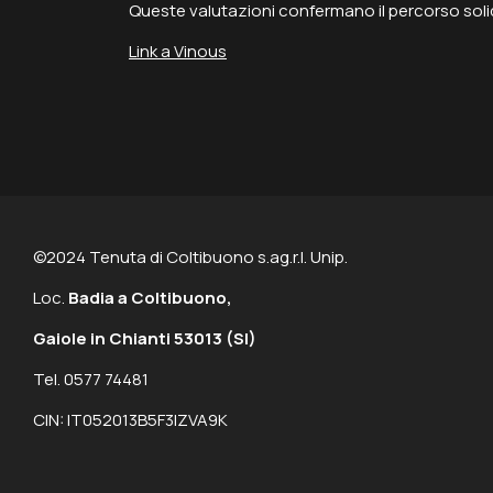
Queste valutazioni confermano il percorso solid
Link a Vinous
©2024 Tenuta di Coltibuono s.ag.r.l. Unip.
Loc.
Badia a Coltibuono,
Gaiole in Chianti 53013
(SI)
Tel. 0577 74481
CIN: IT052013B5F3IZVA9K