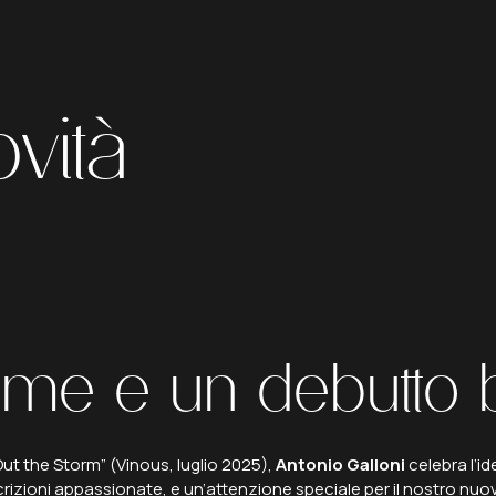
ni premia la c
vità
rme
e
un
debutto
Out the Storm”
(Vinous, luglio 2025),
Antonio Galloni
celebra l’id
rizioni appassionate, e un’attenzione speciale per il nostro nuovo