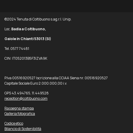
©2024 Tenuta di Coltibuono s.ag.r.l. Unip.
Loc.
Badia a Coltibuono,
Gaiole in Chianti 53013
(SI)
Tel. 0577 74481
CIN: IT052013B5F3IZVA9K
P.Iva 00516920527 Iscrizione alla CCIAA Siena nr. 00516920527
Capitale Sociale Euro 2.000.000,00 i.v.
GPS 43.494765, 11.449528
reception@coltibuono.com
Rassegna stampa
Galleria fotografica
Codice etico
Bilancio di Sostenibilità