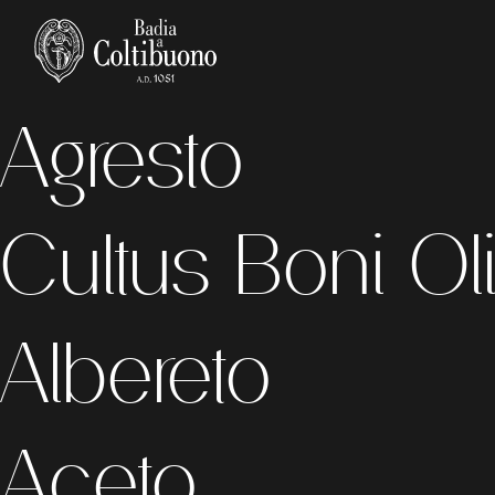
1° Franto
Agresto
Cultus Boni Oli
Albereto
Aceto