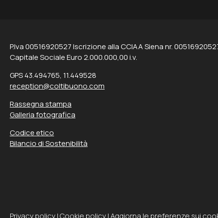
P.Iva 00516920527 Iscrizione alla CCIAA Siena nr. 0051692052
Capitale Sociale Euro 2.000.000,00 i.v.
GPS 43.494765, 11.449528
reception@coltibuono.com
Rassegna stampa
Galleria fotografica
Codice etico
Bilancio di Sostenibilità
Privacy policy
|
Cookie policy
|
Aggiorna le preferenze sui coo