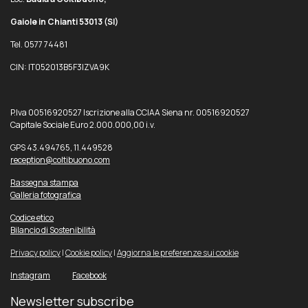
Gaiole in Chianti 53013
(SI)
Tel. 0577 74481
CIN: IT052013B5F3IZVA9K
P.Iva 00516920527 Iscrizione alla CCIAA Siena nr. 00516920527
Capitale Sociale Euro 2.000.000,00 i.v.
GPS 43.494765, 11.449528
reception@coltibuono.com
Rassegna stampa
Galleria fotografica
Codice etico
Bilancio di Sostenibilità
Privacy policy
|
Cookie policy
|
Aggiorna le preferenze sui cookie
Instagram
Facebook
Newsletter subscribe