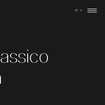
IT
lassico
n