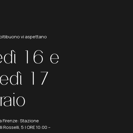
oltibuono
vi
aspettano
dì
16
e
edì
17
raio
 Firenze: Stazione
li Rosselli, 5 | ORE 10:00 –