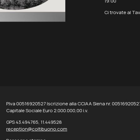
19:00
Ci trovate al Tav
P.Iva 00516920527 Iscrizione alla CCIAA Siena nr. 0051692052
Capitale Sociale Euro 2.000.000,00 i.v.
GPS 43.494765, 11.449528
reception@coltibuono.com