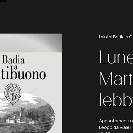
I
vini
di
Badia
a
C
Lune
Mart
febb
Appuntamento a
Leopolda Viale F.l