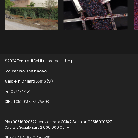
©2024 Tenuta di Coltibuono s.ag.r.l. Unip.
Loc.
Badia a Coltibuono,
Gaiole in Chianti 53013
(SI)
Tel. 0577 74481
CIN: IT052013B5F3IZVA9K
P.Iva 00516920527 Iscrizione alla CCIAA Siena nr. 00516920527
Capitale Sociale Euro 2.000.000,00 i.v.
GPS 43.494765, 11.449528