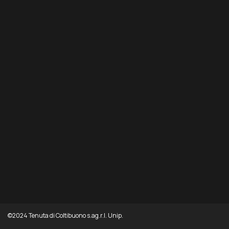
Un'annata
promettente
©2024 Tenuta di Coltibuono s.ag.r.l. Unip.