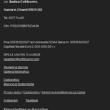
Loc.
Badia a Coltibuono,
Gaiole in Chianti 53013
(SI)
Tel. 0577 74481
CIN: IT052013B5F3IZVA9K
P.Iva 00516920527 Iscrizione alla CCIAA Siena nr. 00516920527
Capitale Sociale Euro 2.000.000,00 i.v.
GPS 43.494765, 11.449528
reception@coltibuono.com
Rassegna stampa
Galleria fotografica
Codice etico
Bilancio di Sostenibilità
Privacy policy
|
Cookie policy
|
Aggiorna le preferenze sui cookie
Instagram
Facebook
Newsletter subscribe