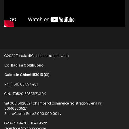
©2024 Tenuta di Coltibuono s.ag.r.l. Unip.
Loc.
Badia a Coltibuono,
Gaiole in Chianti 53013
(SI)
Ph. (+39) 057774481
CIN: IT052013B5F3IZVA9K
Vat 00516920527 Chamber of Commerce registration Siena nr.
00516920527
Share Capital Euro 2.000.000,00 i.v.
GPS 43.494765, 11.449528
reception@coltibuono.com