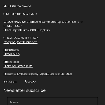
Ph. (+39) 057774481
CIN: IT052013B5F3IZVA9K
Vat 00516920527 Chamber of Commerce registration Siena nr.
00516920527
Share Capital Euro 2.000.000,00 i.v.
GPS 43.494765, 11.449528
reception@coltibuono.com
Press review
Photo Gallery
Ethical code
Bilancio di Sostenibilità
Privacy policy
|
Cookie policy
|
Update cookie preference
Instagram
Facebook
Newsletter subscribe