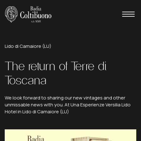
Terre di Toscana
Lido
di
Camaiore
(LU)
The
return
of
Terre
di
Toscana
We look forward to sharing our new vintages and other
unmissable news with you. At Una Esperienze Versilia Lido
Hotel in Lido di Camaiore (LU)